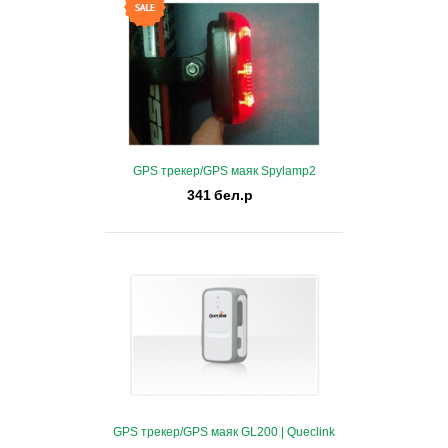
GPS трекер/GPS маяк Spylamp2
341
бел.р
Купить
В избранные
GPS трекер/GPS маяк GL200 | Queclink