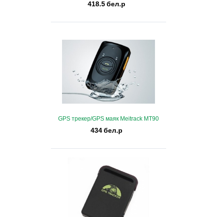
418.5
бел.р
Купить
В избранные
GPS трекер/GPS маяк Meitrack MT90
434
бел.р
Купить
В избранные