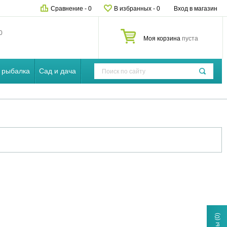
Сравнение
-
0
В избранных
-
0
Вход в магазин
0
Моя корзина
пуста
 рыбалка
Сад и дача
(0)