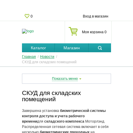
0
Вход в магазин
Моя корзина 0
Каталог
Магазин
Главная
/
Новости
/
СКУД для складских помещений
Показать меню
СКУД для складских
О владельце
помещений
Новости
Завершена установка
биометрической системы
контроля доступа и учета рабочего
времени
для
складского комплекса
Моторлэнд
.
Контакты
Распределенная сетевая система включает в себя
несколько
биометрических проходных
на