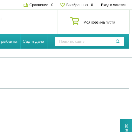
Сравнение
-
0
В избранных
-
0
Вход в магазин
0
Моя корзина
пуста
 рыбалка
Сад и дача
(0)